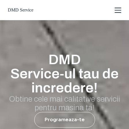
S
DMD Service
k
i
p
t
o
c
o
n
t
DMD
e
n
t
Service-ul tau de
incredere!
Obtine cele mai calitative servicii
pentru masina ta!
Programeaza-te